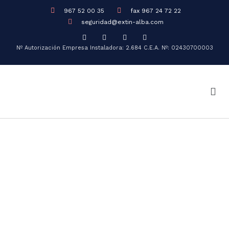
967 52 00 35
fax 967 24 72 22
seguridad@extin-alba.com
Nº Autorización Empresa Instaladora: 2.684
C.E.A. Nº: 02430700003