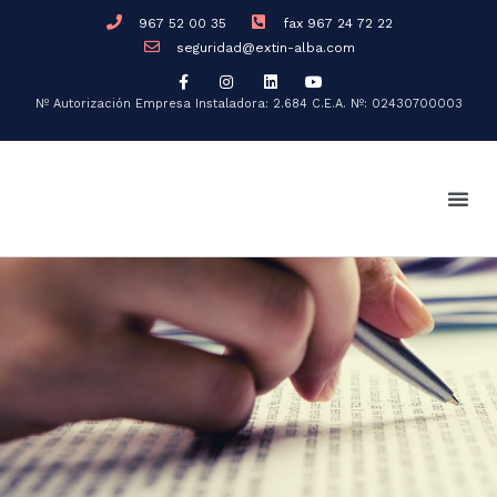
967 52 00 35
fax 967 24 72 22
seguridad@extin-alba.com
Nº Autorización Empresa Instaladora: 2.684
C.E.A. Nº: 02430700003